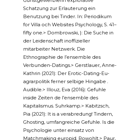
Gunstgewerblerin explorative
Schatzung zur Erlauterung ein
Benutzung bei Tinder. In: Periodikum
for Villa och Websites Psychology, S. 41–
fifty one.> Dombrowski, ): Die Suche in
der Leidenschaft inoffizieller
mitarbeiter Netzwerk. Die
Ethnographie de l’ensemble des
Verbunden-Datings.> Gerstlauer, Anne-
Kathrin (2021): Der Erotic-Dating-Eu-
agrarpolitik ferner selbige Hingabe .
Audible.> Illouz, Eva (2016): Gefuhle
inside Zeiten de l’ensemble des
Kapitalismus. Suhrkamp.> Kabitzsch,
Pia (2021): It is a verabredung! Tindern,
Ghosting, umfangreiche Gefuhle. Is die
Psychologie unter einsatz von
Matchmaking europid. Rowohlt.> Paur,