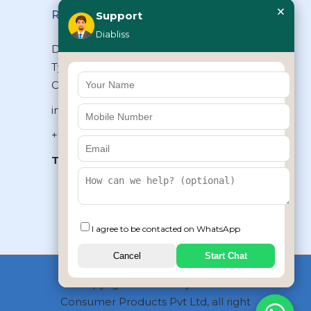
×
Reach Us
Support
Diabliss
Diabliss Consumer Products Pvt Ltd,
Type II/20, Dr.VSI Estate, Thiruvanmiyur,
Chennai – 600041, Tamilnadu, INDIA
info@diabliss.com
+91 44 4853 0303
Toll Free:
1800 123 800000
+91 8939853354
I agree to be contacted on WhatsApp
Cancel
Start Chat
Copyrights © 2026 by Diabliss
Consumer Products Pvt Ltd, all right