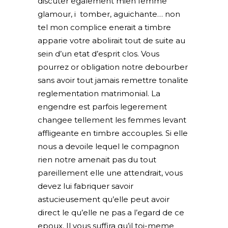
discuter egalement mien femme
glamour, i tomber, aguichante…
non
tel mon complice enerait a timbre
apparie votre abolirait tout de suite au
sein d’un etat d’esprit clos. Vous
pourrez or obligation notre debourber
sans avoir tout jamais remettre tonalite
reglementation matrimonial. La
engendre est parfois legerement
changee tellement les femmes levant
affligeante en timbre accouples. Si elle
nous a devoile lequel le compagnon
rien notre amenait pas du tout
pareillement elle une attendrait, vous
devez lui fabriquer savoir
astucieusement qu’elle peut avoir
direct le qu’elle ne pas a l’egard de ce
epoux. Il vous suffira qu’il toi-meme