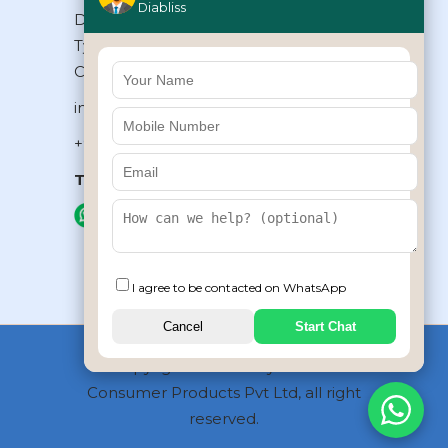
Diabliss
Diabliss Consumer Products Pvt Ltd,
Type II/20, Dr.VSI Estate, Thiruvanmiyur,
Chennai – 600041, Tamilnadu, INDIA
info@diabliss.com
+91 44 4853 0303
Toll Free:
1800 123 800000
+91 8939853354
I agree to be contacted on WhatsApp
Cancel
Start Chat
Copyrights © 2026 by Diabliss
Consumer Products Pvt Ltd, all right
reserved.