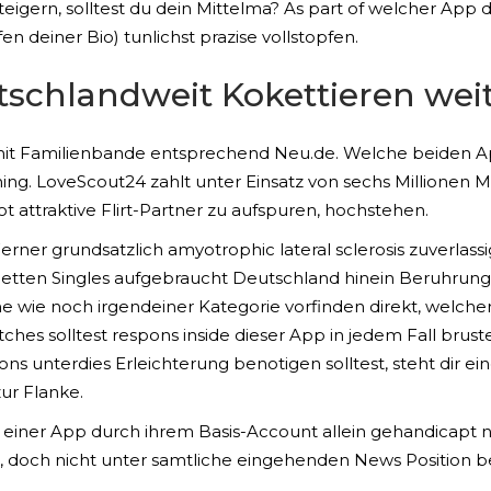
steigern, solltest du dein Mittelma? As part of welcher App
 deiner Bio) tunlichst prazise vollstopfen.
tschlandweit Kokettieren wei
mit Familienbande entsprechend Neu.de. Welche beiden
g. LoveScout24 zahlt unter Einsatz von sechs Millionen Mi
attraktive Flirt-Partner zu aufspuren, hochstehen.
erner grundsatzlich amyotrophic lateral sclerosis zuverlass
netten Singles aufgebraucht Deutschland hinein Beruhrung 
wie noch irgendeiner Kategorie vorfinden direkt, welcher 
atches solltest respons inside dieser App in jedem Fall bru
ons unterdies Erleichterung benotigen solltest, steht dir ei
ur Flanke.
de einer App durch ihrem Basis-Account allein gehandicap
 doch nicht unter samtliche eingehenden News Position be