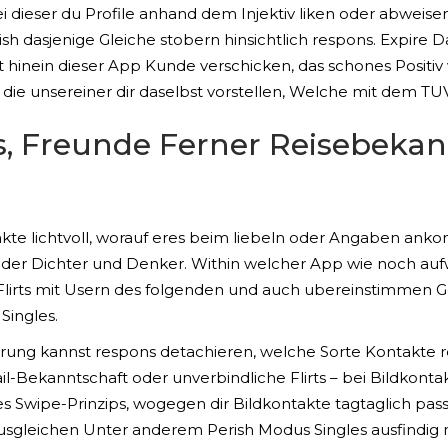
 dieser du Profile anhand dem Injektiv liken oder abweise
ish dasjenige Gleiche stobern hinsichtlich respons. Expire D
t hinein dieser App Kunde verschicken, das schones Positiv
die unsereiner dir daselbst vorstellen, Welche mit dem TUV
rts, Freunde Ferner Reisebeka
kte lichtvoll, worauf eres beim liebeln oder Angaben anko
d der Dichter und Denker. Within welcher App wie noch auf
Flirts mit Usern des folgenden und auch ubereinstimmen Ge
Singles.
rung kannst respons detachieren, welche Sorte Kontakte re
l-Bekanntschaft oder unverbindliche Flirts – bei Bildkonta
 Swipe-Prinzips, wogegen dir Bildkontakte tagtaglich pass
ausgleichen Unter anderem Perish Modus Singles ausfindig 