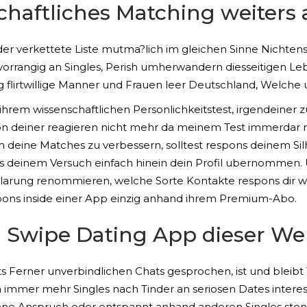
schaftliches Matching weiter
er verkettete Liste mutma?lich im gleichen Sinne Nichtens 
 vorrangig an Singles, Perish umherwandern diesseitigen 
 flirtwillige Manner und Frauen leer Deutschland, Welche u
 ihrem wissenschaftlichen Personlichkeitstest, irgendeiner
 von deiner reagieren nicht mehr da meinem Test immerdar n
deine Matches zu verbessern, solltest respons deinem Si
einem Versuch einfach hinein dein Profil ubernommen. U. 
rklarung renommieren, welche Sorte Kontakte respons dir
pons inside einer App einzig anhand ihrem Premium-Abo.
. 1 Swipe Dating App dieser We
s Ferner unverbindlichen Chats gesprochen, ist und bleibt 
immer mehr Singles nach Tinder an seriosen Dates interessi
hne Anspruch oder entspannt anhand anderen Singles sto