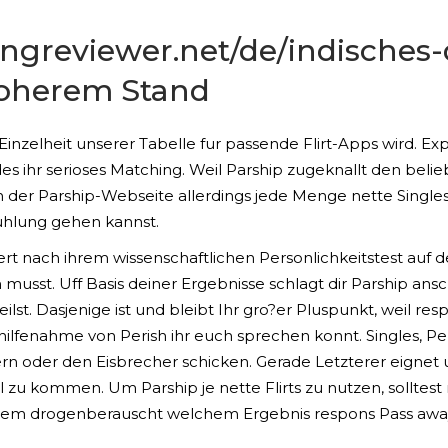
tingreviewer.net/de/indisches-
oherem Stand
p Einzelheit unserer Tabelle fur passende Flirt-Apps wird.
 ihr serioses Matching. Weil Parship zugeknallt den belie
& in der Parship-Webseite allerdings jede Menge nette Single
uhlung gehen kannst.
ert nach ihrem wissenschaftlichen Personlichkeitstest a
 musst. Uff Basis deiner Ergebnisse schlagt dir Parship ans
st. Dasjenige ist und bleibt Ihr gro?er Pluspunkt, weil res
fenahme von Perish ihr euch sprechen konnt. Singles, Per
hern oder den Eisbrecher schicken. Gerade Letzterer eign
l zu kommen. Um Parship je nette Flirts zu nutzen, solltest
erem drogenberauscht welchem Ergebnis respons Pass awa