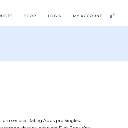
0
DUCTS
SHOP
LOGIN
MY ACCOUNT
 um seriose Dating Apps pro Singles,
t werden, dass du gar nicht Dies Bedurfnis