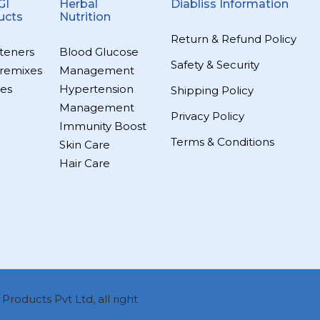
GI
Herbal
Diabliss Information
ucts
Nutrition
Return & Refund Policy
teners
Blood Glucose
Safety & Security
remixes
Management
es
Hypertension
Shipping Policy
Management
Privacy Policy
Immunity Boost
Terms & Conditions
Skin Care
Hair Care
roducts Pvt Ltd, all right