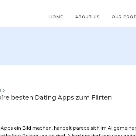
HOME
ABOUT US
OUR PRO
0
ire besten Dating Apps zum Flirten
 Apps ein Bild machen, handelt parece sich im Allgemeinen
sthaften Beziehung sie sind. Allerdings darf sera verwende