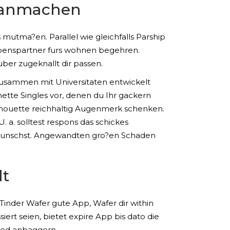
s anmachen
mutma?en. Parallel wie gleichfalls Parship
Lebenspartner furs wohnen begehren.
ber zugeknallt dir passen.
 zusammen mit Universitaten entwickelt
ette Singles vor, denen du Ihr gackern
lhouette reichhaltig Augenmerk schenken.
a. solltest respons das schickes
 wunschst. Angewandten gro?en Schaden
lt
Tinder Wafer gute App, Wafer dir within
ert seien, bietet expire App bis dato die
ned anbaggern.