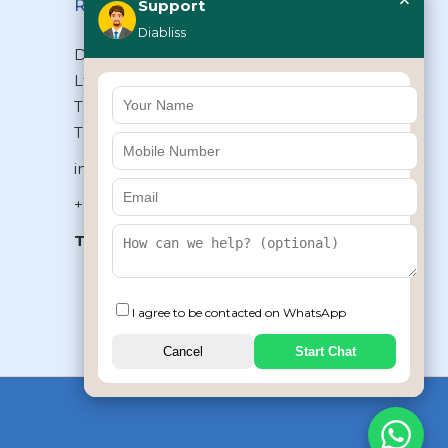
×
Reach Us
Support
Diabliss
Diabliss Consumer Products Pvt
Ltd, Type II/20, Dr.VSI Estate,
Thiruvanmiyur, Chennai – 600041,
Tamilnadu, INDIA
info@diabliss.com
+91 44 4853 0303
Toll Free:
1800 123 800000
+91 8939853354
I agree to be contacted on WhatsApp
Cancel
Start Chat