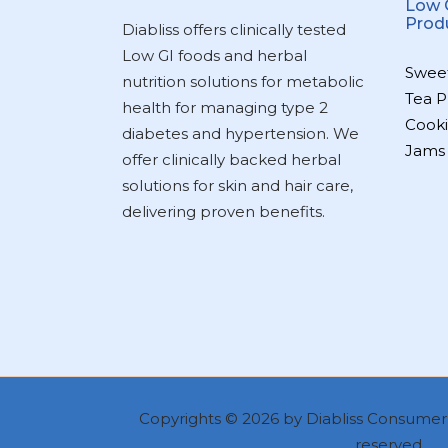
Low 
Prod
Diabliss offers clinically tested
Low GI foods and herbal
Swee
nutrition solutions for metabolic
Tea P
health for managing type 2
Cooki
diabetes and hypertension. We
Jams
offer clinically backed herbal
solutions for skin and hair care,
delivering proven benefits.
Copyrights © 2026 by Diabliss Consumer P
reserved.