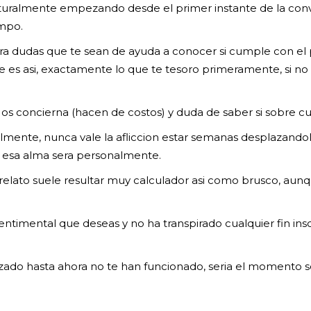
naturalmente empezando desde el primer instante de la conve
empo.
a dudas que te sean de ayuda a conocer si cumple con el p
 es asi, exactamente lo que te tesoro primeramente, si no
 os concierna (hacen de costos) y duda de saber si sobre cu
ente, nunca vale la afliccion estar semanas desplazando
 esa alma sera personalmente.
relato suele resultar muy calculador asi­ como brusco, aun
 sentimental que deseas y no ha transpirado cualquier fin in
zado hasta ahora no te han funcionado, seri­a el momento s