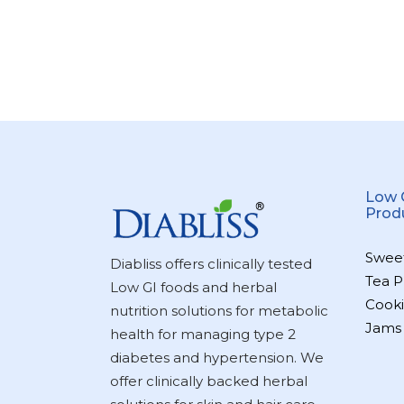
Low 
Prod
Swee
Diabliss offers clinically tested
Tea P
Low GI foods and herbal
Cooki
nutrition solutions for metabolic
Jams
health for managing type 2
diabetes and hypertension. We
offer clinically backed herbal