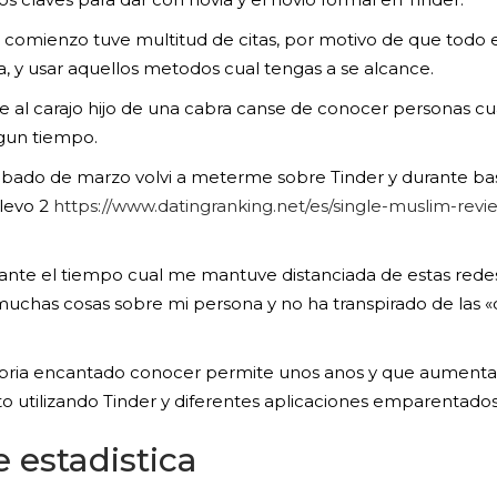
el comienzo tuve multitud de citas, por motivo de que todo
ia, y usar aquellos metodos cual tengas a se alcance.
te al carajo hijo de una cabra canse de conocer personas 
lgun tiempo.
sabado de marzo volvi a meterme sobre Tinder y durante bas
llevo 2
https://www.datingranking.net/es/single-muslim-revi
urante el tiempo cual me mantuve distanciada de estas re
has cosas sobre mi persona y no ha transpirado de las «difi
habria encantado conocer permite unos anos y que aumen
to utilizando Tinder y diferentes aplicaciones emparentados
 estadistica