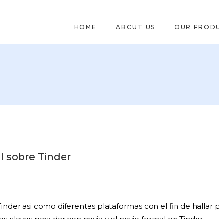
HOME
ABOUT US
OUR PROD
l sobre Tinder
 Tinder asi­ como diferentes plataformas con el fin de hallar
os claves para dar con novia y el novio formal en Tinder.