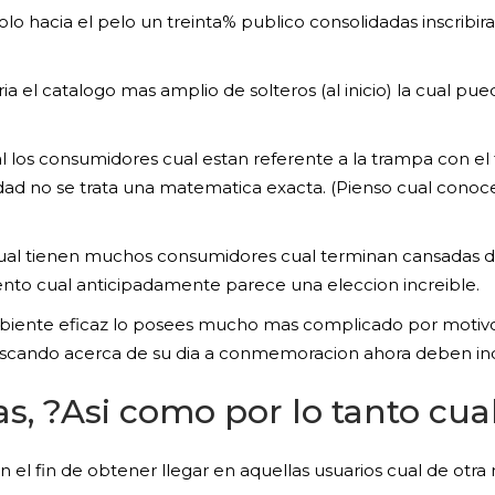
olo hacia el pelo un treinta% publico consolidadas inscribi
a el catalogo mas amplio de solteros (al inicio) la cual pue
 los consumidores cual estan referente a la trampa con el
ad no se trata una matematica exacta. (Pienso cual conoce
 cual tienen muchos consumidores cual terminan cansadas d
nto cual anticipadamente parece una eleccion increible.
mbiente eficaz lo posees mucho mas complicado por motivo
uscando acerca de su dia a conmemoracion ahora deben ind
, ?Asi­ como por lo tanto cual
 el fin de obtener llegar en aquellas usuarios cual de otra 