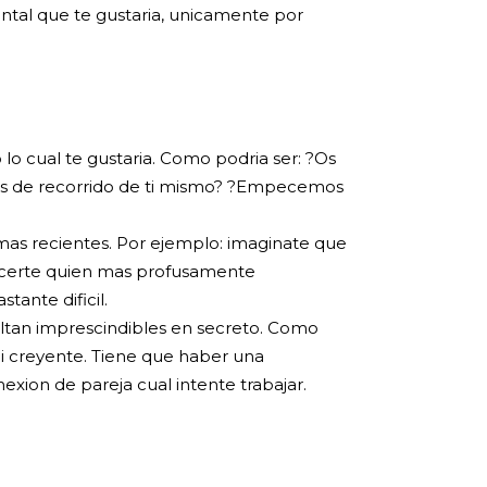
ental que te gustaria, unicamente por
o cual te gustaria. Como podri­a ser: ?Os
tros de recorrido de ti mismo? ?Empecemos
e mas recientes. Por ejemplo: imaginate que
recerte quien mas profusamente
tante dificil.
ultan imprescindibles en secreto. Como
 ni creyente. Tiene que haber una
exion de pareja cual intente trabajar.