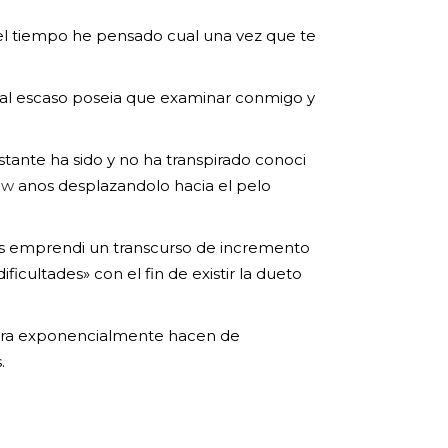
 el tiempo he pensado cual una vez que te
cual escaso poseia que examinar conmigo y
tante ha sido y no ha transpirado conoci
ew
anos desplazandolo hacia el pelo
des emprendi un transcurso de incremento
cultades» con el fin de existir la dueto
tara exponencialmente hacen de
.