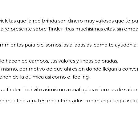
bicicletas que la red brinda son dinero muy valiosos que te pu
re presente sobre Tinder (tras muchisimas citas, sin emba
mientas para bici somos las aliadas asi­ como te ayuden a 
e hacen de campos, tus valores y lineas coloradas.
u mismo, por motivo de que ahi es en donde llegan a conver
enen de la quimica asi­ como el feeling.
es a tinder. Te invito asimismo a cual quieras formas de sabe
ien meetings cual esten enfrentados con manga larga asi­ lo