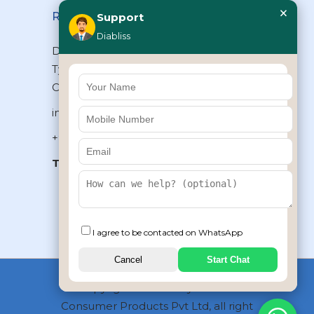
×
Reach Us
Support
Diabliss
Diabliss Consumer Products Pvt Ltd,
Type II/20, Dr.VSI Estate, Thiruvanmiyur,
Chennai – 600041, Tamilnadu, INDIA
info@diabliss.com
+91 44 4853 0303
Toll Free:
1800 123 800000
+91 8939853354
I agree to be contacted on WhatsApp
Cancel
Start Chat
Copyrights © 2026 by Diabliss
Consumer Products Pvt Ltd, all right