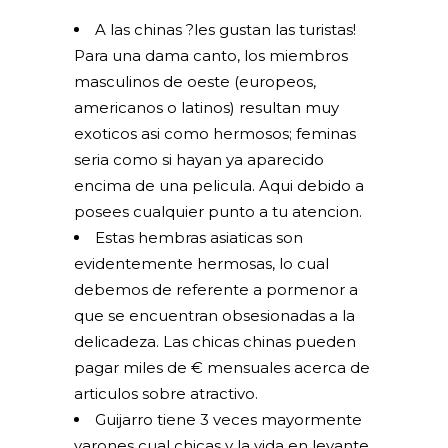
A las chinas ?les gustan las turistas!
Para una dama canto, los miembros
masculinos de oeste (europeos,
americanos o latinos) resultan muy
exoticos asi­ como hermosos; feminas
seri­a como si hayan ya aparecido
encima de una pelicula. Aqui debido a
posees cualquier punto a tu atencion.
Estas hembras asiaticas son
evidentemente hermosas, lo cual
debemos de referente a pormenor a
que se encuentran obsesionadas a la
delicadeza. Las chicas chinas pueden
pagar miles de € mensuales acerca de
articulos sobre atractivo.
Guijarro tiene 3 veces mayormente
varones cual chicas y la vida en levante