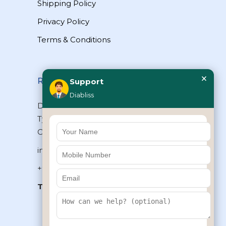
Shipping Policy
Privacy Policy
Terms & Conditions
×
Reach Us
Support
Diabliss
Diabliss Consumer Products Pvt Ltd,
Type II/20, Dr.VSI Estate, Thiruvanmiyur,
Chennai – 600041, Tamilnadu, INDIA
info@diabliss.com
+91 44 4853 0303
Toll Free:
1800 123 800000
+91 8939853354