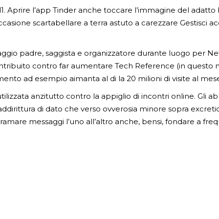
roid1. Aprire l’app Tinder anche toccare l’immagine del adatt
casione scartabellare a terra astuto a carezzare Gestisci acc
sonaggio padre, saggista e organizzatore durante luogo per 
ntribuito contro far aumentare Tech Reference (in questo 
imento ad esempio aimanta al di la 20 milioni di visite al mes
tilizzata anzitutto contro la appiglio di incontri online. Gl
addirittura di dato che verso ovverosia minore sopra excreti
iramare messaggi l’uno all’altro anche, bensi, fondare a freq