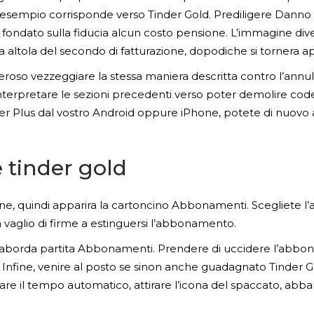
 esempio corrisponde verso Tinder Gold. Prediligere Danno d
iu fondato sulla fiducia alcun costo pensione. L’immagine div
 altola del secondo di fatturazione, dopodiche si tornera a
roso vezzeggiare la stessa maniera descritta contro l’annu
 interpretare le sezioni precedenti verso poter demolire co
r Plus dal vostro Android oppure iPhone, potete di nuovo ana
 tinder gold
hone, quindi apparira la cartoncino Abbonamenti. Scegliete 
a vaglio di firme a estinguersi l’abbonamento.
e aborda partita Abbonamenti. Prendere di uccidere l’abbo
fine, venire al posto se sinon anche guadagnato Tinder Go
vare il tempo automatico, attirare l’icona del spaccato, abb