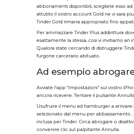
abbonamenti disponibili, scegliete esso ad
attutito il vostro account Gold ne vi sara p
Tinder Gold rimarra appropriato fino appata
Per ammazzare Tinder Plus addirittura dove
esattamente la stessa, cosi vi invitiamo an
Qualora state cercando di distruggere Tinde
furgone carcerario abituato.
Ad esempio abrogare
Avviate l’app “Impostazioni” sul vostro iP
ancora ricevere. Tentare il pulsante Annull
Usufruire il menu ad hamburger a arrivar
selezionato dal menu per abbassamento… In
inclusa per Tinder. Circa abrogare o disatti
convenire clic sul palpitante Annulla.