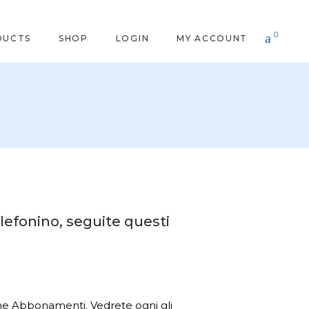
0
DUCTS
SHOP
LOGIN
MY ACCOUNT
elefonino, seguite questi
one Abbonamenti. Vedrete ogni gli