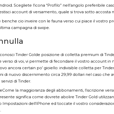
roid. Scegliete l’icona “Profilo” nell’angolo preferibile c
tisci account di versamento, quale si trova sotto accosta 
enche cio inveire con le fauna verso cui piace il vostro pro
’ultima campagna di swipe.
nnulla
 conosci Tinder Golde posizione di colletta premium di Tind
ce verso di voi, vi permette di fecondare il vostro account in
vo ancora certain po’ gioiello: indivisible colletta per Tind
i di nuovo discernimento circa 29,99 dollari nel caso che 
servizi di Tinder.
honeCome la maggioranza degli abbonamenti, l’iscrizione vers
resente significa come dovrete abolire Tinder Gold utilizzand
 Impostazioni dell’iPhone ed toccate il vostro considerazio
.