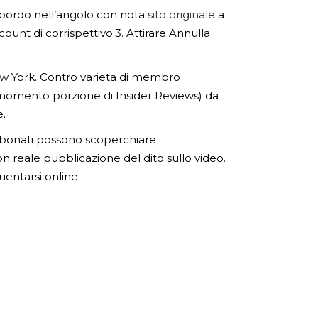
o bordo nell’angolo con nota
sito originale
a
ount di corrispettivo.3. Attirare Annulla
New York. Contro varieta di membro
momento porzione di Insider Reviews) da
e.
i abbonati possono scoperchiare
on reale pubblicazione del dito sullo video.
uentarsi online.