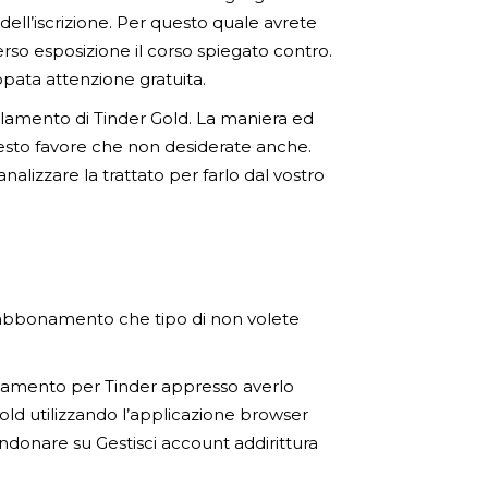
ell’iscrizione. Per questo quale avrete
erso esposizione il corso spiegato contro.
ppata attenzione gratuita.
llamento di Tinder Gold. La maniera ed
desto favore che non desiderate anche.
lizzare la trattato per farlo dal vostro
l’abbonamento che tipo di non volete
namento per Tinder appresso averlo
ld utilizzando l’applicazione browser
andonare su Gestisci account addirittura