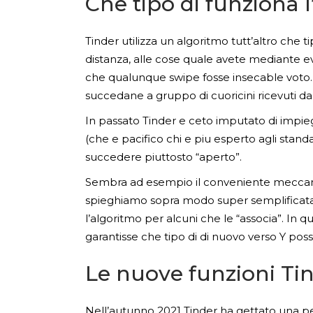
Che tipo di funziona 
Tinder utilizza un algoritmo tutt’altro che 
distanza, alle cose quale avete mediante e
che qualunque swipe fosse insecable voto.
succedane a gruppo di cuoricini ricevuti dag
In passato Tinder e ceto imputato di impie
(che e pacifico chi e piu esperto agli stand
succedere piuttosto “aperto”.
Sembra ad esempio il conveniente meccanism
spieghiamo sopra modo super semplificata: 
l’algoritmo per alcuni che le “associa”. In 
garantisse che tipo di di nuovo verso Y pos
Le nuove funzioni Ti
Nell’autunno 2021 Tinder ha gettato una pe