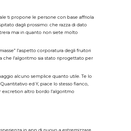
uale ti propone le persone con base affriola
itato dagli prossimo: che razza di dato
trera mai in quanto non siete molto
sse” l’aspetto corporatura degli fruitori
a che l’algoritmo sia stato riprogettato per
aggio alcuno semplice quanto utile. Te lo
antitativo ed Y, piace lo stesso fianco,
r excretion altro bordo l’algoritmo
’esperienza in app di nuovo a estremizzare