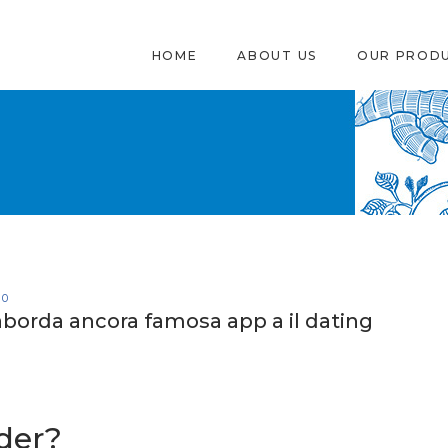
HOME
ABOUT US
OUR PROD
0
aborda ancora famosa app a il dating
nder?