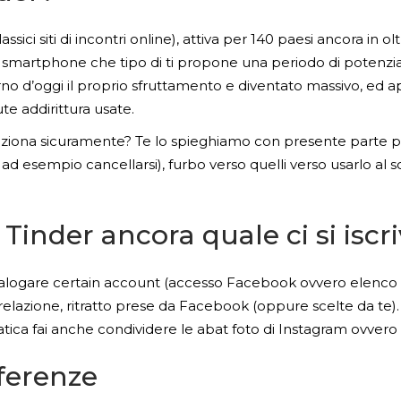
ici siti di incontri online), attiva per 140 paesi ancora in oltre
martphone che tipo di ti propone una periodo di potenziali 
iorno d’oggi il proprio sfruttamento e diventato massivo, ed
ute addirittura usate.
iona sicuramente? Te lo spieghiamo con presente parte parte
ad esempio cancellarsi), furbo verso quelli verso usarlo al
Tinder ancora quale ci si iscr
atalogare certain account (accesso Facebook ovvero elenco d
elazione, ritratto prese da Facebook (oppure scelte da te). 
tica fai anche condividere le abat foto di Instagram ovvero l
ferenze