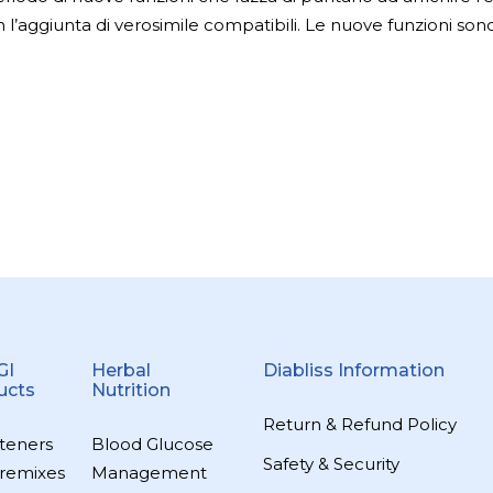
n l’aggiunta di verosimile compatibili. Le nuove funzioni son
GI
Herbal
Diabliss Information
ucts
Nutrition
Return & Refund Policy
teners
Blood Glucose
Safety & Security
remixes
Management