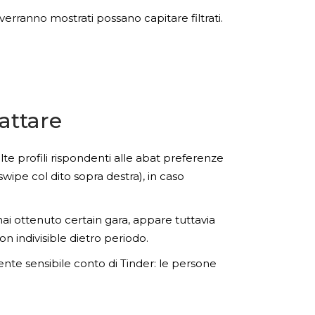
rranno mostrati possano capitare filtrati.
attare
e profili rispondenti alle abat preferenze
wipe col dito sopra destra), in caso
hai ottenuto certain gara, appare tuttavia
n indivisible dietro periodo.
te sensibile conto di Tinder: le persone