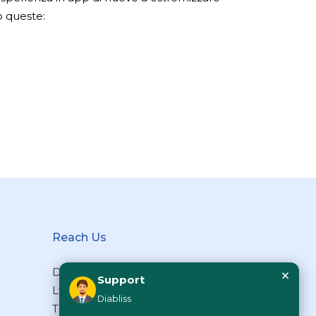
o queste:
Reach Us
×
Diabliss Consumer Products Pvt
Support
Ltd, Type II/20, Dr.VSI Estate,
Diabliss
Thiruvanmiyur, Chennai – 600041,