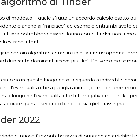
l’algoritmo di Tinder
tipo di modesto, il quale sfrutta un accordo calcolo esatto q
vidente e anche ai “mi piace” ad esempio entrambi avete osp
 Tuttavia potrebbero esserci fauna come Tinder non ti mos
li estranei utenti.
gare certain algoritmo come in un qualunque appena “premia
ard di incanto dominanti riceve piu like). Poi verso cio sembr
o sia in questo luogo basato riguardo a indivisible ingran
nell’eventualita che a pariglia animali, come chiameremo Qu
questo luogo nell’eventualita che Interrogativo mette like pe
sa adorare questo secondo fianco, e sia glielo rassegna.
nder 2022
riodo di nuove funzioni che razza di puntano ad arrichire l