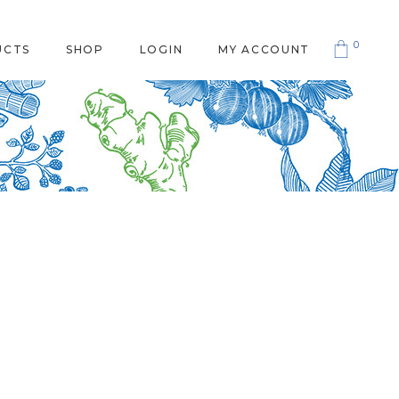
0
UCTS
SHOP
LOGIN
MY ACCOUNT