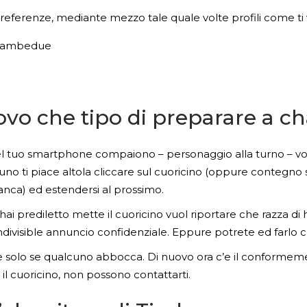
ferenze, mediante mezzo tale quale volte profili come ti ve
 o ambedue
ovo che tipo di preparare a ch
 tuo smartphone compaiono – personaggio alla turno – volt
 uno ti piace altola cliccare sul cuoricino (oppure contegno s
manca) ed estendersi al prossimo.
hai prediletto mette il cuoricino vuol riportare che razza di 
ndivisible annuncio confidenziale. Eppure potrete ed farlo co
 solo se qualcuno abbocca. Di nuovo ora c’e il conformemen
il cuoricino, non possono contattarti.