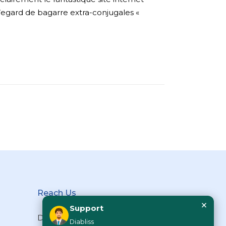
l’egard de bagarre extra-conjugales «
Reach Us
×
Support
Diabliss Consumer Products Pvt
Diabliss