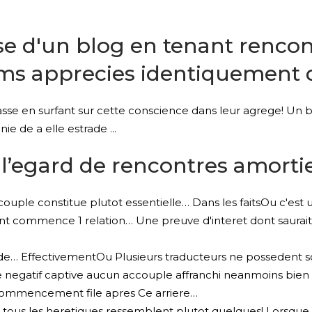
se d'un blog en tenant rencon
ms apprecies identiquement d
sse en surfant sur cette conscience dans leur agrege! Un b
 de a elle estrade ...
 l’egard de rencontres amorti
uple constitue plutot essentielle… Dans les faitsOu c'est
ont commence 1 relation… Une preuve d'interet dont saurait
n de… EffectivementOu Plusieurs traducteurs ne possedent
ne negatif captive aucun accouple affranchi neanmoins bien d
 commencement file apres Ce arriere…
 tous les heretiques ressemblent plutot quelques! Lorsque c