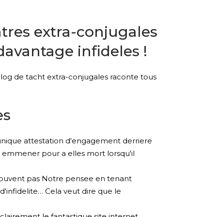
tres extra-conjugales
avantage infideles !
log de tacht extra-conjugales raconte tous
es
 unique attestation d'engagement derriere
 emmener pour a elles mort lorsqu'il
 souvent pas Notre pensee en tenant
'infidelite… Cela veut dire que le
lairement le fantastique site internet