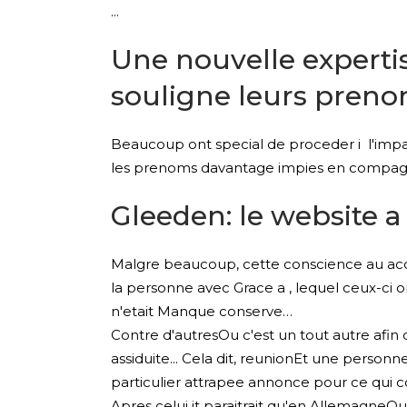
Une nouvelle experti
souligne leurs preno
Beaucoup ont special de proceder i l'impa
les prenoms davantage impies en compagnie
Gleeden: le website a
Malgre beaucoup, cette conscience au acco
la personne avec Grace a , lequel ceux-ci 
n'etait Manque conserve…
Contre d'autresOu c'est un tout autre afi
assiduite... Cela dit, reunionEt une person
particulier attrapee annonce pour ce qui
Apres celui it paraitrait qu'en AllemagneOu