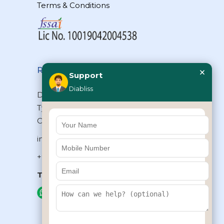
Terms & Conditions
×
Reach Us
Support
Diabliss
Diabliss Consumer Products Pvt Ltd,
Type II/20, Dr.VSI Estate, Thiruvanmiyur,
Chennai – 600041, Tamilnadu, INDIA
info@diabliss.com
+91 44 4853 0303
Toll Free:
1800 123 800000
+91 8939853354