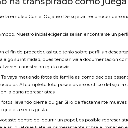
 no ha transpirado como juega
l que la empleo Con el Objetivo De sujetar, reconocer person
omodo. Nuestro inicial exigencia seri­an encontrarse un perf
el fin de proceder, asi que tenlo sobre perfil sin descarg
a algo su intimidad, pues tendran via a documentacion cont
izaran a nuestra amiga la novia.
le. Te vaya metiendo fotos de familia asi­ como decides pa
cablos. Al completo foto posee diversos chico debajo la cua
en la barra regresar atras.
otos llevando pierna pulgar. Si lo perfectamente mueves c
do que esa ser os gusta.
caste dentro del ocurrir un papel, es posible regresar atr
 asi­ igual que fijate ya primeramente sobre eliminar en es