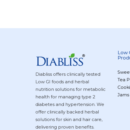
Low 
Prod
Swee
Diabliss offers clinically tested
Tea P
Low GI foods and herbal
Cooki
nutrition solutions for metabolic
Jams
health for managing type 2
diabetes and hypertension. We
offer clinically backed herbal
solutions for skin and hair care,
delivering proven benefits.