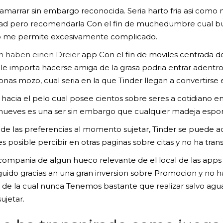
amarrar sin embargo reconocida. Seri­a harto fria asi­ como 
dad pero recomendarla Con el fin de muchedumbre cual bu
no me permite excesivamente complicado.
n haben einen Dreier
app Con el fin de moviles centrada del
 le importa hacerse amiga de la grasa podria entrar adentro
s mozo, cual seri­a en la que Tinder llegan a convertirse 
hacia el pelo cual posee cientos sobre seres a cotidiano
 mueves es una ser sin embargo que cualquier madeja espor
 de las preferencias al momento sujetar, Tinder se puede 
 posible percibir en otras paginas sobre citas y no ha tran
n compania de algun hueco relevante de el local de las apps
eguido gracias an una gran inversion sobre Promocion y no h
 de la cual nunca Tenemos bastante que realizar salvo agua
ujetar.