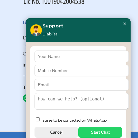
×
Reach Us
Support
Diabliss
Diabliss Consumer Products Pvt Ltd,
Type II/20, Dr.VSI Estate, Thiruvanmiyur,
Chennai – 600041, Tamilnadu, INDIA
info@diabliss.com
+91 44 4853 0303
Toll Free:
1800 123 800000
+91 8939853354
I agree to be contacted on WhatsApp
Cancel
Start Chat