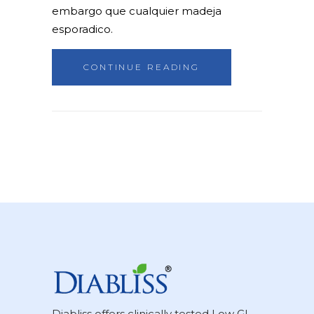
embargo que cualquier madeja
esporadico.
CONTINUE READING
Diabliss offers clinically tested Low GI